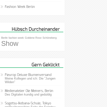
Fashion Week Berlin
Hübsch Durcheinander
Berlin
fashion week
Goldene Rose
Schöneberg
Show
Gern Geklickt
Fleurop Deluxe Blumenversand
Meine Kollegen und ich: Die “Jungen
Wilden”
Medienatelier Ole Meiners, Berlin
Des Digitalen kundig und geduldig
Sogetsu-Ikebana-Schule, Tokyo
englischsprachige Seite der Sogetsu-